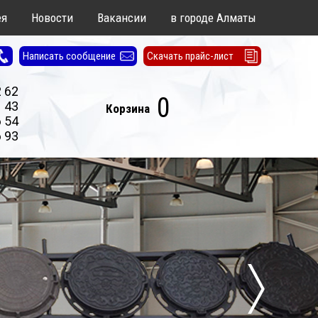
ея
Новости
Вакансии
в городе Алматы
Написать сообщение
Скачать прайс-лист
2 62
0
1 43
Корзина
6 54
6 93