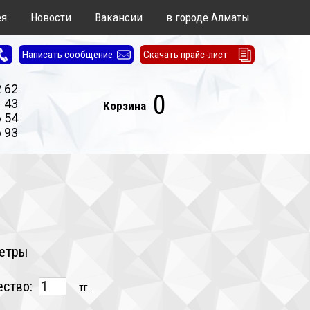
ея
Новости
Вакансии
в городе Алматы
Написать сообщение
Скачать прайс-лист
2 62
0
1 43
Корзина
6 54
6 93
етры
ество:
тг.