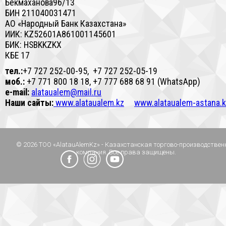
Бекмаханова96/13
БИН
211040031471
АО «Народный Банк Казахстана»
ИИК: KZ
52601A861001145601
БИК: HSBKKZKX
КБЕ 17
тел.:
+7 727 252-00-95
,
+7 727 252-05-19
моб.:
+7 771 800 18 18, +7 777 688 68 91 (WhatsApp)
e-mail:
alataualem@mail.ru
Наши сайты:
www.alataualem.kz
www.alataualem-astana.
© 2026 ТОО «AlatauAlemKz» - Казахстанская торгово-производствен
компания. Все права защищены.