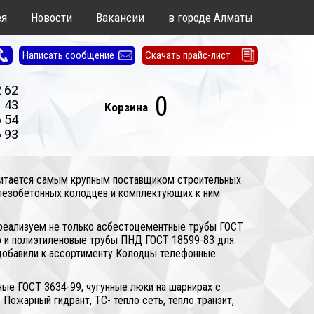
ея
Новости
Вакансии
в городе Алматы
Написать сообщение
Скачать прайс-лист
2 62
0
1 43
Корзина
6 54
6 93
считается самым крупным поставщиком строительных
лезобетонных колодцев и комплектующих к ним
 реализуем не только асбестоцементные трубы ГОСТ
но и полиэтиленовые трубы ПНД ГОСТ 18599-83 для
 добавили к ассортименту Колодцы телефонные
ные ГОСТ 3634-99, чугунные люки на шарнирах с
Пожарный гидрант, ТС- тепло сеть, тепло транзит,