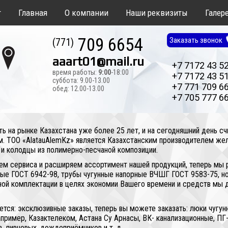
т
Главная
О компании
Наши реквизиты
Галер
709 6654
Заказать звонок
(771)
aaart01@mail.ru
+7 7172 43 5
время работы:
9:00
-18:00
+7 7172 43 5
суббота: 9.00-13.00
+7 771 709 6
обед: 12.00-13.00
+7 705 777 6
ь на рынке Казахстана уже более 25 лет, и на сегодняшний день 
. ТОО «AlatauAlemKz» является Казахстанским производителем же
 и колодцы из полимерно-песчаной композиции.
ем сервиса и расширяем ассортимент нашей продукций, теперь мы
нные ГОСТ 6942-98, трубы чугунные напорные ВЧШГ ГОСТ 9583-75, 
олной комплектации в целях экономии Вашего времени и средств мы
ется: эксклюзивные заказы, теперь вы можете заказать: люки чугун
ример, Казактелеком, Астана Су Арнасы, ВК- канализационные, ПГ- 
 ливневых, дождеприёмников и т. д.