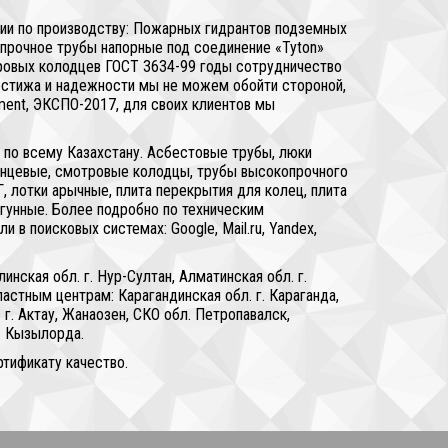
сии по производству: Пожарных гидрантов подземных
копрочное трубы напорные под соединение «Tyton»
тровых колодцев ГОСТ 3634-99 годы сотрудничество
рестижа и надежности мы не можем обойти стороной,
tment, ЭКСПО-2017, для своих клиентов мы
 по всему Казахстану. Асбестовые трубы, люки
ланцевые, смотровые колодцы, трубы высокопрочного
 лотки арычные, плита перекрытия для колец, плита
гунные. Более подробно по техническим
в поисковых системах: Google, Mail.ru, Yandex,
ская обл. г. Нур-Султан, Алматинская обл. г.
стным центрам: Карагандинская обл. г. Караганда,
 г. Актау, Жанаозен, СКО обл. Петропавалск,
г. Кызылорда.
тификату качество.