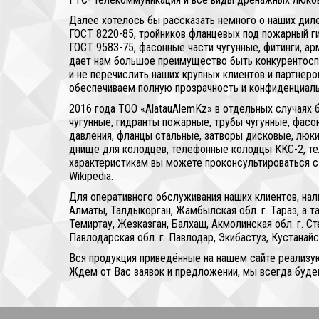
Далее хотелось бы рассказать немного о наших дил
ГОСТ 8220-85, тройников фланцевых под пожарный гид
ГОСТ 9583-75, фасонные части чугунные, фитинги, а
дает нам большое преимущество быть конкурентоспо
и не перечислить наших крупных клиентов и партнеро
обеспечиваем полную прозрачность и конфиденциаль
2016 года ТОО «AlatauAlemKz» в отдельных случаях
чугунные, гидранты пожарные, трубы чугунные, фас
давления, фланцы стальные, затворы дисковые, люки
днище для колодцев, телефонные колодцы ККС-2, те
характеристикам вы можете проконсультироваться с н
Wikipedia.
Для оперативного обслуживания наших клиентов, нал
Алматы, Талдыкорган, Жамбылская обл. г. Тараз, а 
Темиртау, Жезказган, Балхаш, Акмолинская обл. г. Ст
Павлодарская обл. г. Павлодар, Экибастуз, Кустанай
Вся продукция приведённые на нашем сайте реализую
Ждем от Вас заявок и предложении, мы всегда буд