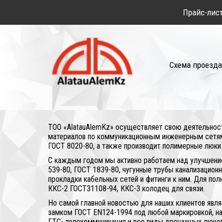
Прайс-лис
Схема проезда
ТОО «AlatauAlemKz» осуществляет свою деятельност
материалов по коммуникационным инженерным сетям
ГОСТ 8020-80, а также производит полимерные люки
С каждым годом мы активно работаем над улучшени
539-80, ГОСТ 1839-80, чугунные трубы канализацио
прокладки кабельных сетей и фитинги к ним. Для п
ККС-2 ГОСТ31108-94, ККС-3 колодец для связи.
Но самой главной новостью для наших клиентов явля
замком ГОСТ EN124-1994 под любой маркировкой, нап
ГТС- телекоммуникация и все виды дренажных люков,