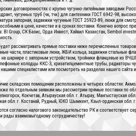
ерских договоренностях с крупно чугунно-литейными заводами Рос
рант, чугунных труб (чк, тчк) для сантехники ГОСТ 6942-98, высо
рматура запорная, задвижки чугунные ГОСТ 25923-89, люки для смо
собными в цене, качестве и в сроках поставки. Конечно вопрос п
в: BI Group, СК Базис, Орда Инвест, Хайвил Казахстан, Sembol inves
ность.
 будет рассматривать прямые поставки ниже перечисленных товаров
онные части, пластиковые люки, ЖБИ кольца, задвижки стальные ф
 на шарнире с запорным устройством, тройники фланцевые из ВЧШГ,
лефонные колодцы ККС-3, хризатилцементные трубы, радиаторы чу
ашими специалистами или посмотреть на разделах нашего сайта или 
ичие складских помещении расположены в четырех областях: Акмолин
также по отдельным заявкам мы рассмотрим прямые поставки по обла
епногорск, Кокчетав, Атырауская обл. г. Атырау, Мангыстауская обл.
ская обл. г. Костанай, Рудный, ЮКО Шымкент, Кзыл-ординская обл. 
тся согласно налогового законодательство РК и соответствует сер
ем рады взаимовыгодному сотрудничеству!