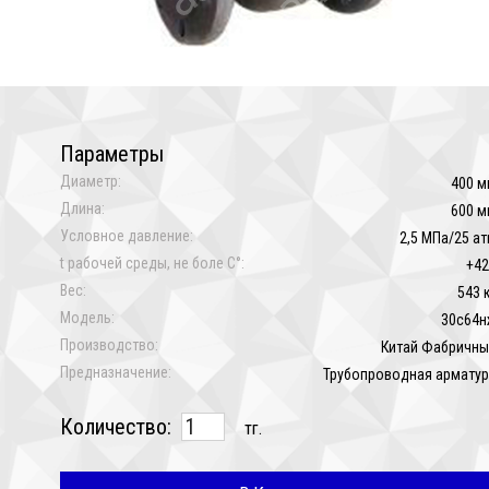
Параметры
Диаметр:
400 м
Длина:
600 м
Условное давление:
2,5 МПа/25 а
t рабочей среды, не боле C°:
+42
Вес:
543 
Модель:
30с64н
Производство:
Китай Фабричны
Предназначение:
Трубопроводная армату
Количество:
тг.