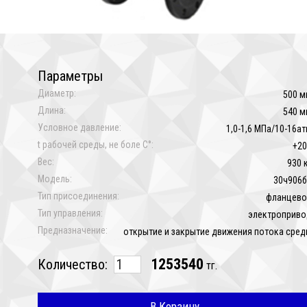
Параметры
Диаметр:
500 м
Длина:
540 м
Условное давление:
1,0-1,6 МПа/10-16а
t рабочей среды, не боле C°:
+20
Вес:
930 
Модель:
30ч906б
Тип присоединения:
фланцево
Тип управления:
электроприво
Предназначение:
открытие и закрытие движения потока сре
1253540
Количество:
тг.
В Корзину