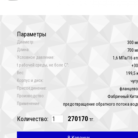
Параметры
Диаметр:
300 м
Длина:
700 м
Условное давление:
1,6 МПа/16 а
t рабочей среды, не боле C°:
+30
Вес:
199,5 
Корпус и диск:
чуг
Присоединение:
фланцево
Производство:
Фабричный Кита
Применение:
предотвращение обратного потока во
270170
Количество:
тг.
В Корзину