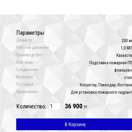
Параметры
Диаметр:
200 м
Рабочее давление:
1,0 М
Производство:
Казахст
Описание:
Подставка пожарная П
Соединение:
фланцево
Материал:
ста
Поставки:
Кокшетау, Павлодар, Костан
Применение:
Для установки пожарного гидран
36 900
Количество:
тг.
В Корзину