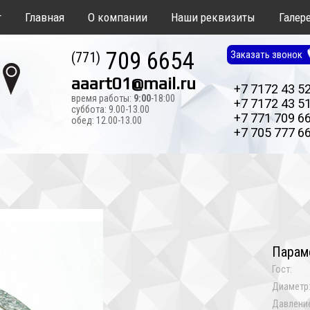
т
Главная
О компании
Наши реквизиты
Галер
709 6654
Заказать звонок
(771)
aaart01@mail.ru
+7 7172 43 5
время работы:
9:00
-18:00
+7 7172 43 5
суббота: 9.00-13.00
+7 771 709 6
обед: 12.00-13.00
+7 705 777 6
Парам
Гост:
Диаметр
Давление