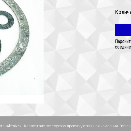
Колич
Паронит
соедине
atauAlemKz» - Казахстанская торгово-производственная компания. Все 