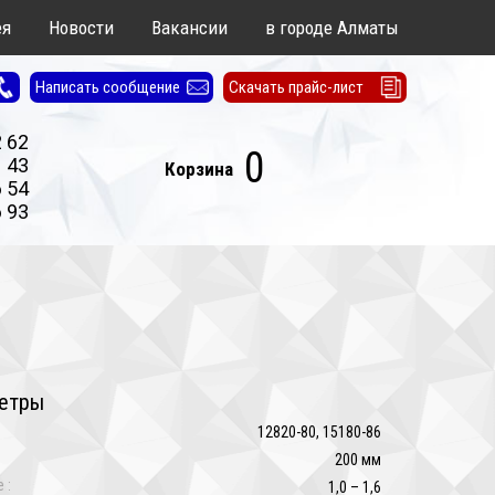
ея
Новости
Вакансии
в городе Алматы
Написать сообщение
Скачать прайс-лист
2 62
0
1 43
Корзина
6 54
6 93
етры
12820-80, 15180-86
:
200 мм
 :
1,0 – 1,6