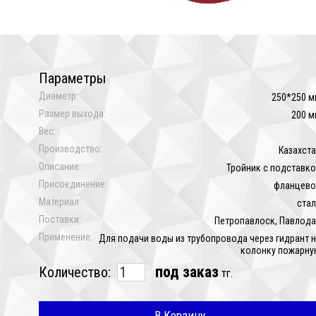
Параметры
Диаметр:
250*250 м
Размер выхода:
200 м
Вес:
Производство:
Казахст
Описание:
Тройник с подставк
Присоединение:
фланцево
Материал:
ста
Поставки:
Петропавлоск, Павлод
Применение:
Для подачи воды из трубопровода через гидрант 
колонку пожарну
под заказ
Количество:
тг.
В Корзину