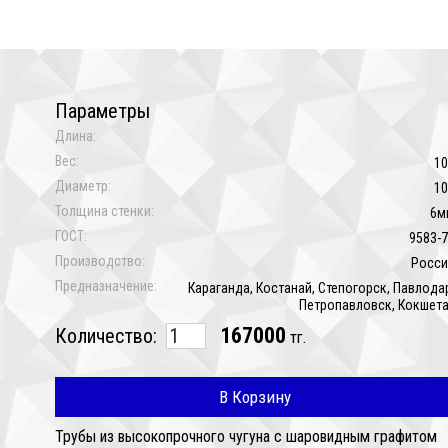
Параметры
Длина:
Вес:
10
Диаметр:
10
Толщина стенки:
6м
ГОСТ:
9583-
Производство:
Росси
Предназначение:
Караганда, Костанай, Степогорск, Павлода
Петропавловск, Кокшет
167000
Количество:
тг.
В Корзину
Трубы из высокопрочного чугуна с шаровидным графитом