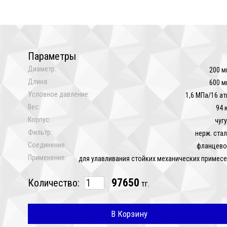
Параметры
Диаметр:
200 м
Длина:
600 м
Условное давление:
1,6 МПа/16 а
Вес:
94 
Корпус:
чуг
Фильтр:
нерж. ста
Соединение:
фланцево
Применение:
для улавливания стойких механических примес
97650
Количество:
тг.
В Корзину