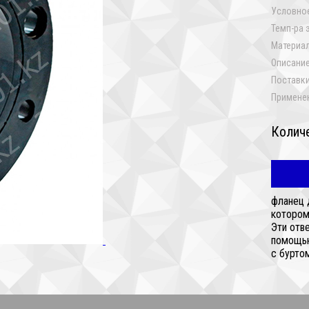
Условное
Темп-ра 
Материал
Описание
Поставки
Примене
Колич
фланец 
котором
Эти отв
помощью
с буртом