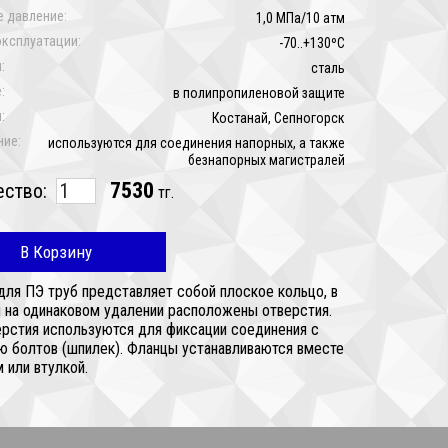
 давление:
1,0 МПа/10 атм
эксплуатации:
-70..+130ºC
:
сталь
:
в полипропиленовой защите
:
Костанай, Сепногорск
ние:
используются для соединения напорных, а также
безнапорных магистралей
7530
ество:
тг.
В Корзину
для ПЭ труб представляет собой плоское кольцо, в
 на одинаковом удалении расположены отверстия.
ерстия используются для фиксации соединения с
 болтов (шпилек). Фланцы устанавливаются вместе
 или втулкой.