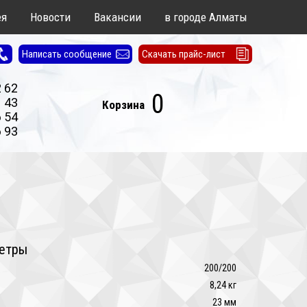
ея
Новости
Вакансии
в городе Алматы
Написать сообщение
Скачать прайс-лист
2 62
0
1 43
Корзина
6 54
6 93
етры
:
200/200
8,24 кг
23 мм