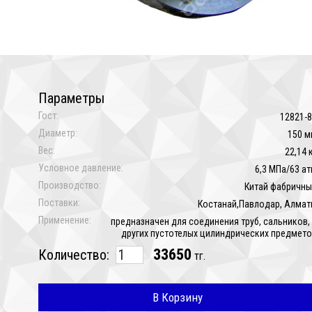
Параметры
Гост:
12821-
Диаметр:
150 м
Вес:
22,14 
Условное давление:
6,3 МПа/63 а
Производство:
Китай фабричн
Поставки:
Костанай,Павлодар, Алма
Применение:
предназначен для соединения труб, сальников,
других пустотелых цилиндрических предмет
33650
Количество:
тг.
В Корзину