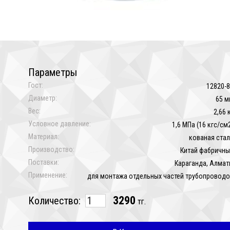
Параметры
Гост:
12820-
Диаметр:
65 м
Вес:
2,66 
Условное давление:
1,6 МПа (16 кгс/см
Материал:
кованая ста
Производство:
Китай фабричн
Поставки:
Караганда, Алма
Применение:
для монтажа отдельных частей трубопровод
3290
Количество:
тг.