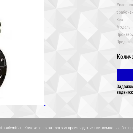
Условное
t рабочей
Вес:
Модель:
Произво
Предназн
Колич
Задвижк
задвижк
atauAlemKz» - Казахстанская торгово-производственная компания. Все 