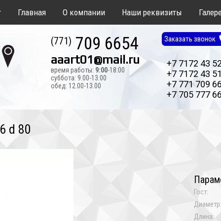
т
Главная
О компании
Наши реквизиты
Галер
709 6654
Заказать звонок
(771)
aaart01@mail.ru
+7 7172 43 5
время работы:
9:00
-18:00
+7 7172 43 5
суббота: 9.00-13.00
+7 771 709 6
обед: 12.00-13.00
+7 705 777 6
6 d 80
Парам
Гост:
Диаметр
Длина: