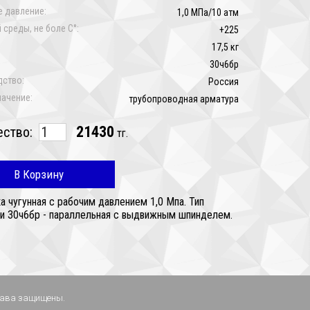
 давление:
1,0 МПа/10 атм
 среды, не боле C°:
+225
17,5 кг
30ч6бр
дство:
Россия
ачение:
трубопроводная арматура
21430
ество:
тг.
В Корзину
а чугунная с рабочим давлением 1,0 Мпа. Тип
и 30ч6бр - параллельная с выдвижным шпинделем.
права защищены.