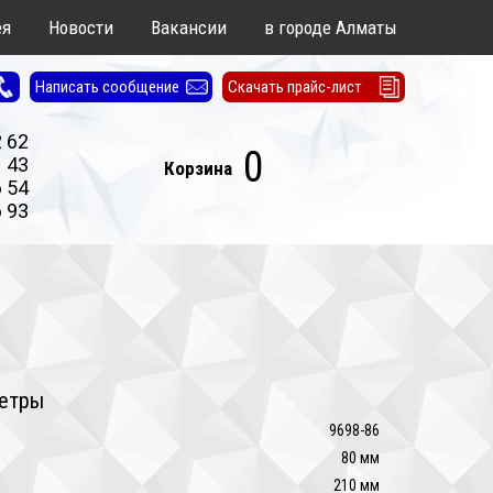
ея
Новости
Вакансии
в городе Алматы
Написать сообщение
Скачать прайс-лист
2 62
0
1 43
Корзина
6 54
6 93
етры
9698-86
:
80 мм
210 мм